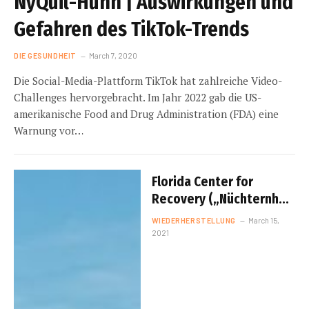
NyQuil-Huhn | Auswirkungen und
Gefahren des TikTok-Trends
DIE GESUNDHEIT
March 7, 2020
Die Social-Media-Plattform TikTok hat zahlreiche Video-
Challenges hervorgebracht. Im Jahr 2022 gab die US-
amerikanische Food and Drug Administration (FDA) eine
Warnung vor…
Florida Center for
Recovery („Nüchternheit
war das größte
WIEDERHERSTELLUNG
March 15,
Geschenk, das ich je
2021
gegeben habe …)