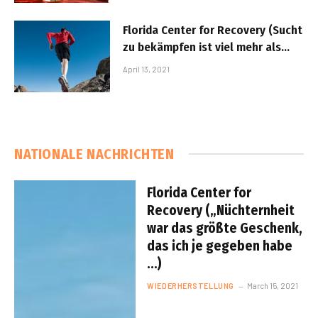
Florida Center for Recovery (Sucht
zu bekämpfen ist viel mehr als
durchzustehen…)
April 13, 2021
NATIONALE NACHRICHTEN
Florida Center for
Recovery („Nüchternheit
war das größte Geschenk,
das ich je gegeben habe
…)
WIEDERHERSTELLUNG
March 15, 2021