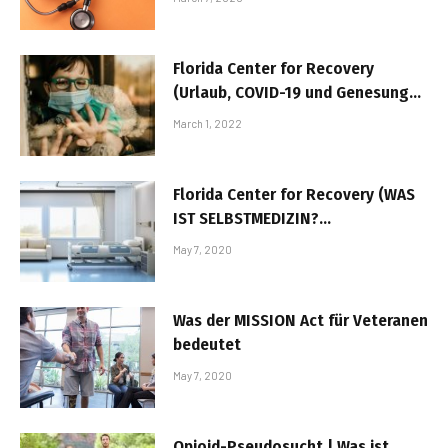
Florida Center for Recovery
(Urlaub, COVID-19 und Genesung
von Sucht: Jetzt …)
March 1, 2022
Florida Center for Recovery (WAS
IST SELBSTMEDIZIN?
Selbstmedikation passiert…)
May 7, 2020
Was der MISSION Act für Veteranen
bedeutet
May 7, 2020
Opioid-Pseudosucht | Was ist