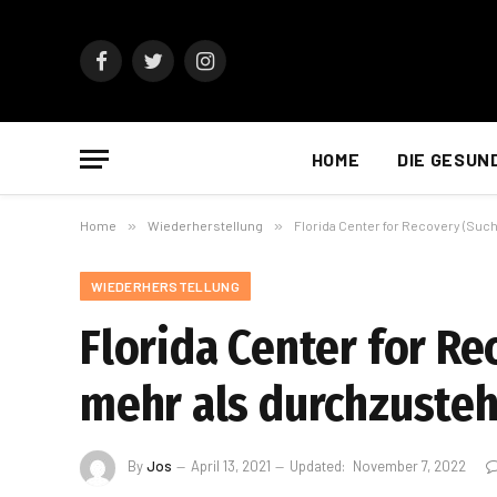
Facebook
Twitter
Instagram
HOME
DIE GESUN
Home
»
Wiederherstellung
»
Florida Center for Recovery (Suc
WIEDERHERSTELLUNG
Florida Center for Re
mehr als durchzuste
By
Jos
April 13, 2021
Updated:
November 7, 2022