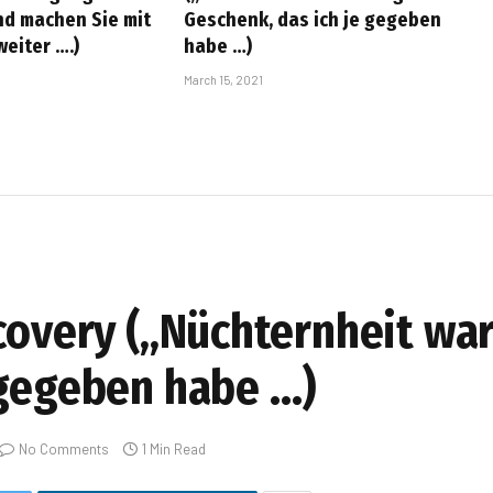
und machen Sie mit
Geschenk, das ich je gegeben
eiter ….)
habe …)
March 15, 2021
ecovery („Nüchternheit wa
 gegeben habe …)
No Comments
1 Min Read