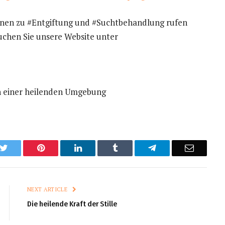
en zu #Entgiftung und #Suchtbehandlung rufen
uchen Sie unsere Website unter
in einer heilenden Umgebung
k
Twitter
Pinterest
LinkedIn
Tumblr
Telegram
Email
NEXT ARTICLE
Die heilende Kraft der Stille