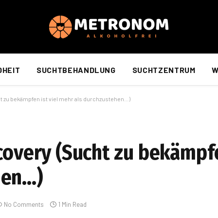
DHEIT
SUCHTBEHANDLUNG
SUCHTZENTRUM
W
ht zu bekämpfen ist viel mehr als durchzustehen…)
covery (Sucht zu bekämpfe
hen…)
No Comments
1 Min Read